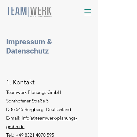
Impressum &
Datenschutz
1. Kontakt
Teamwerk Planungs GmbH
Sonthofene
r Straße 5
D-87545 Burgberg, Deutschland
E-mail:
info(at)teamwerk-planungs-
gmbh.de
Tel.:
+49 8321 4070 595